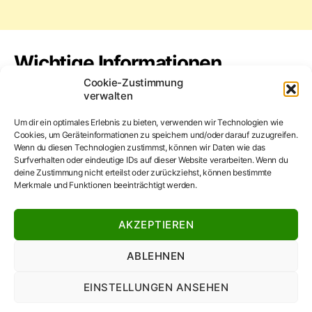
Wichtige Informationen
Cookie-Zustimmung
verwalten
Öffnungszeiten:
Montag – Freitag: 8.30 – 12.30 Uhr
Um dir ein optimales Erlebnis zu bieten, verwenden wir Technologien wie
Cookies, um Geräteinformationen zu speichern und/oder darauf zuzugreifen.
und 14.30 – 18.00 Uhr
Wenn du diesen Technologien zustimmst, können wir Daten wie das
Surfverhalten oder eindeutige IDs auf dieser Website verarbeiten. Wenn du
deine Zustimmung nicht erteilst oder zurückziehst, können bestimmte
Samstag: 8.00 – 13.00 Uhr
Merkmale und Funktionen beeinträchtigt werden.
Mittwoch Nachmittag geschlossen
AKZEPTIEREN
ABLEHNEN
© 2026
Blumen Buck – Schafhausen –
Nach oben
↑
EINSTELLUNGEN ANSEHEN
Angela Heinkele